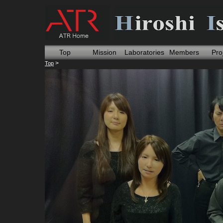
Top
Mission
Laboratories
Members
Pro
>
Top